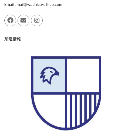
Email : mail@washizu-office.com
所属情報