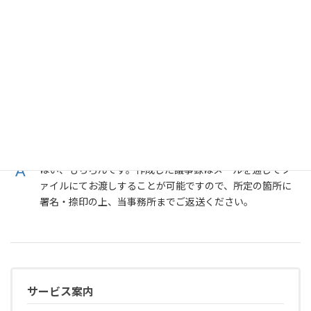
出していることが多く、せっかくお越しいただいても不在
にしていることが多いため、お手数ですが事前に電話やメ
ール等でご連絡をお願いいたします。
役員変更登記をする際の申請用書類の作成はすべ
てお任せできますか？
はい、もちろんです。作成した議事録はメールを通じてフ
ァイルにてお渡しすることが可能ですので、所定の箇所に
署名・捺印の上、当事務所までご返送ください。
サービス案内