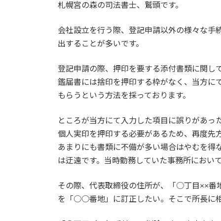
札幌宮の森の司法書士、鷲頭です。
新
日
時
会社設立を行う際、登記申請以外の様々な手
:
出することが多いです。
登記申請の際、押印を要する添付書類に関し
鑑届書には捨印を押印する枠がなく、当方にて
もらうという方法を採っております。
ところが当方にて入力した項目に誤りがあっ
個人実印を押印する必要があるため、再度先
あまりにも書類に不備が多い場合はやむを得な
は迂遠です。当時勤務していた事務所におい
その際、代表取締役の住所が、「○丁目××番
を「○○番地」に訂正したい。そこで所長に