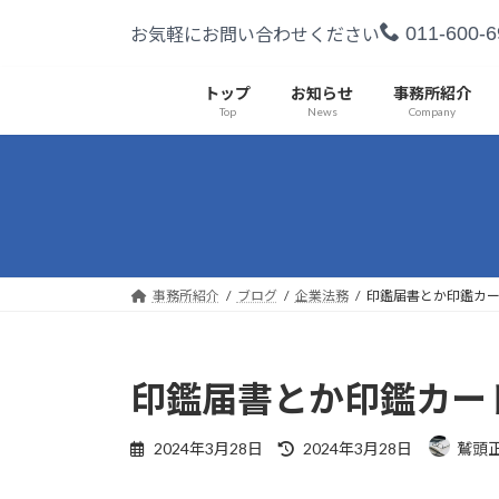
コ
ナ
011-600-6
お気軽にお問い合わせください
ン
ビ
テ
ゲ
ン
ー
トップ
お知らせ
事務所紹介
Top
News
Company
ツ
シ
へ
ョ
ス
ン
キ
に
ッ
移
プ
動
事務所紹介
ブログ
企業法務
印鑑届書とか印鑑カ
印鑑届書とか印鑑カー
最
2024年3月28日
2024年3月28日
鷲頭
終
更