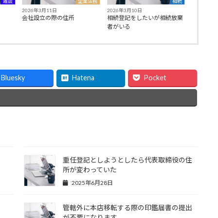
雑談
企業法務
相続
2026年3月11日
2026年3月10日
会社設立の際の住所
相続登記をしたいが相続放棄
者がいる
Bluesky
Hatena
Pocket
重任登記としようとしたら代表取締役の住
所が変わっていた
2025年6月28日
管轄外に本店移転する際の印鑑届書の提出
が不要になります