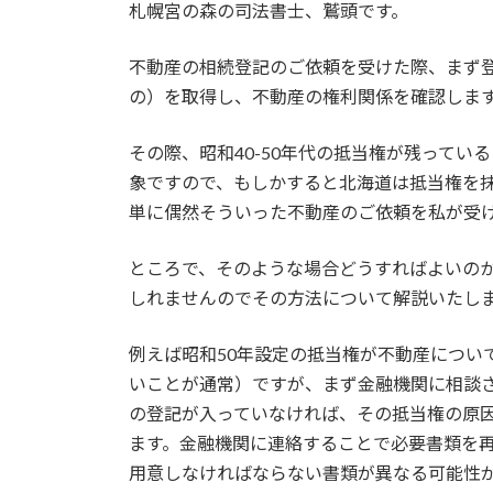
札幌宮の森の司法書士、鷲頭です。
新
日
時
不動産の相続登記のご依頼を受けた際、まず登
:
の）を取得し、不動産の権利関係を確認しま
その際、昭和40-50年代の抵当権が残って
象ですので、もしかすると北海道は抵当権を
単に偶然そういった不動産のご依頼を私が受
ところで、そのような場合どうすればよいの
しれませんのでその方法について解説いたし
例えば昭和50年設定の抵当権が不動産につい
いことが通常）ですが、まず金融機関に相談
の登記が入っていなければ、その抵当権の原
ます。金融機関に連絡することで必要書類を
用意しなければならない書類が異なる可能性