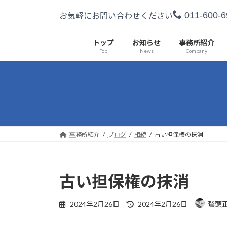
コ
ナ
011-600-6
お気軽にお問い合わせください
ン
ビ
テ
ゲ
ン
ー
トップ
お知らせ
事務所紹介
Top
News
Company
ツ
シ
へ
ョ
ス
ン
キ
に
ッ
移
プ
動
事務所紹介
ブログ
相続
古い担保権の抹消
古い担保権の抹消
最
2024年2月26日
2024年2月26日
鷲頭
終
更