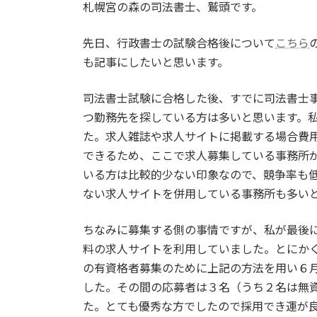
札幌宮の森の司法書士、鷲頭です。
新
日
時
先日、行政書士の試験合格後について
こちら
:
も記事にしたいと思います。
司法書士試験に合格した後、すでに司法書士
つ勤務先を探している方は多いと思います。
た。求人雑誌や求人サイトに掲載する場合費
できるため、ここで求人募集している事務所
いる方は比較的少ない印象なので、競争率も
ない求人サイトを併用している事務所も多い
ちなみに募集する側の事情ですが、私が最後
料の求人サイトを利用していました。とにか
の有資格者募集のために上記の方法を用い６
した。その間の応募者は３名（うち２名は無
た。とても優秀な方でしたので採用でき運が