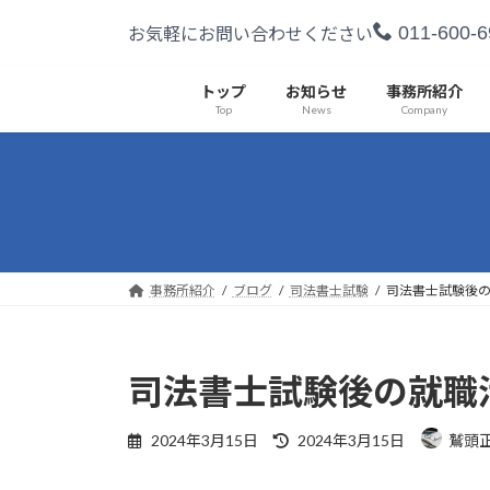
コ
ナ
011-600-6
お気軽にお問い合わせください
ン
ビ
テ
ゲ
ン
ー
トップ
お知らせ
事務所紹介
Top
News
Company
ツ
シ
へ
ョ
ス
ン
キ
に
ッ
移
プ
動
事務所紹介
ブログ
司法書士試験
司法書士試験後
司法書士試験後の就職
最
2024年3月15日
2024年3月15日
鷲頭
終
更