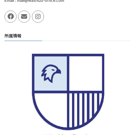
Email : mail@washizu-office.com
所属情報