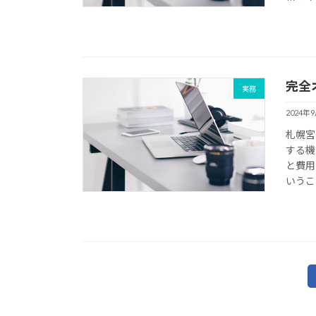
完全
実務
2024年
札幌宮
する機
と費用
いうこ
投
稿