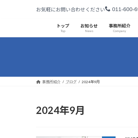
コ
ナ
011-600-6
お気軽にお問い合わせください
ン
ビ
テ
ゲ
ン
ー
トップ
お知らせ
事務所紹介
Top
News
Company
ツ
シ
へ
ョ
ス
ン
キ
に
ッ
移
プ
動
事務所紹介
ブログ
2024年9月
2024年9月