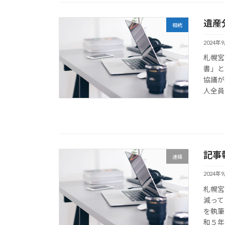
遺産
相続
2024年
札幌宮
書」と
協議が
人全員
記事
連絡
2024年
札幌宮
減って
を執筆
和５年