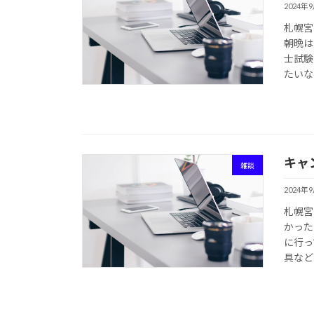
2024年
札幌宮
朝晩は
士試験
たいな
キャ
雑談
2024年
札幌宮
かった
に行っ
具など