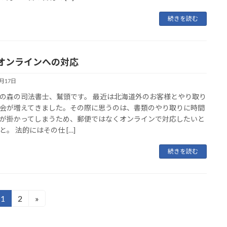
続きを読む
オンラインへの対応
9月17日
の森の司法書士、鷲頭です。 最近は北海道外のお客様とやり取り
会が増えてきました。その際に思うのは、書類のやり取りに時間
が掛かってしまうため、郵便ではなくオンラインで対応したいと
と。 法的にはその仕 […]
続きを読む
1
2
»
固
固
定
定
ペ
ペ