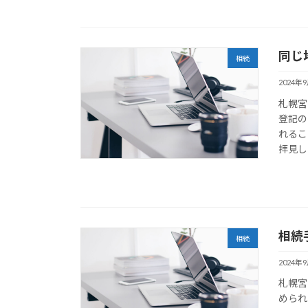
同じ
相続
2024年
札幌宮
登記の
れるこ
拝見し
相続
相続
2024年
札幌宮
められ