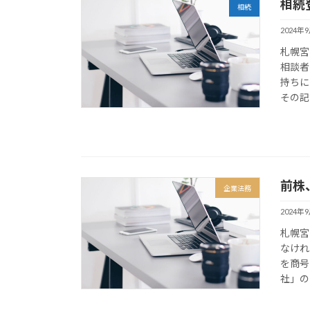
相続
相続
2024年
札幌宮
相談者
持ちに
その記
前株
企業法務
2024年
札幌宮
なけれ
を商号
社」の