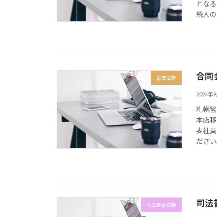
となる
続人の
合同
企業法務
2024年
札幌宮
本店移
表社員
ださい
司法
司法書士試験