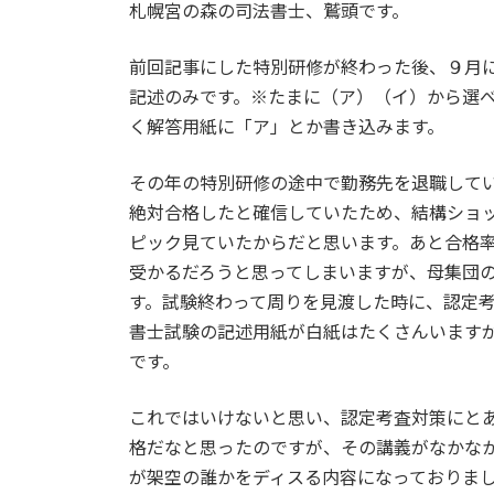
札幌宮の森の司法書士、鷲頭です。
新
日
時
前回記事にした特別研修が終わった後、９月
:
記述のみです。※たまに（ア）（イ）から選
く解答用紙に「ア」とか書き込みます。
その年の特別研修の途中で勤務先を退職して
絶対合格したと確信していたため、結構ショ
ピック見ていたからだと思います。あと合格率
受かるだろうと思ってしまいますが、母集団
す。試験終わって周りを見渡した時に、認定
書士試験の記述用紙が白紙はたくさんいます
です。
これではいけないと思い、認定考査対策にと
格だなと思ったのですが、その講義がなかな
が架空の誰かをディスる内容になっておりま