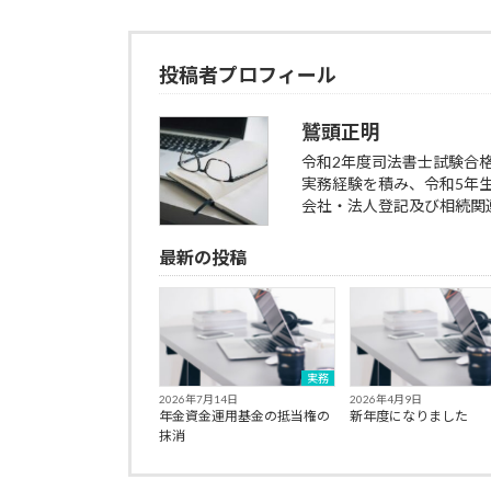
投稿者プロフィール
鷲頭正明
令和2年度司法書士試験合
実務経験を積み、令和5年
会社・法人登記及び相続関
最新の投稿
実務
2026年7月14日
2026年4月9日
年金資金運用基金の抵当権の
新年度になりました
抹消