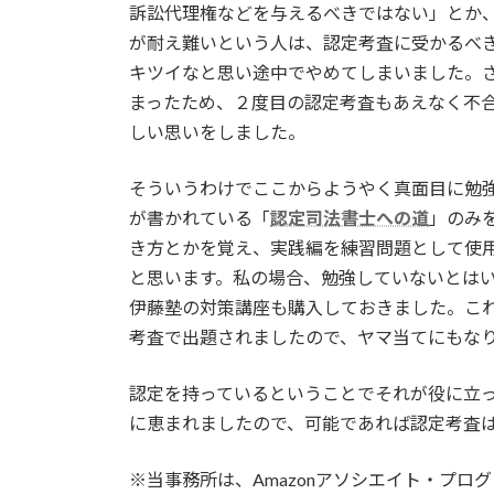
訴訟代理権などを与えるべきではない」とか
が耐え難いという人は、認定考査に受かるべ
キツイなと思い途中でやめてしまいました。さら
まったため、２度目の認定考査もあえなく不
しい思いをしました。
そういうわけでここからようやく真面目に勉
が書かれている「
認定司法書士への道
」のみ
き方とかを覚え、実践編を練習問題として使
と思います。私の場合、勉強していないとは
伊藤塾の対策講座も購入しておきました。こ
考査で出題されましたので、ヤマ当てにもな
認定を持っているということでそれが役に立
に恵まれましたので、可能であれば認定考査
※当事務所は、Amazonアソシエイト・プロ