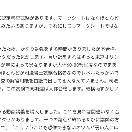
に認定考査試験があります。マークシートはなくほとんど
べみたいのありますが、それにしてもマークシートではな
いたため、かなり勉強をする時間がありましたが不合格。
ックだった気がします。言い訳をすればずっと東京オリン
が年によって異なりますが大体60-80％程度なのでまあ
のほとんどが司法書士試験合格者なのでレベルたっかいで
考査の解答用紙を白紙で出してる人なんていません。司法
が。この試験で同期達は大体合格します。結構恥ずかしい
ある動画講義を購入しました。これを見れば間違いなく合
かクセがありまして、一つの論点が終わるたびに講師の方
して、「こういうことも想像できないオツムが弱い人には