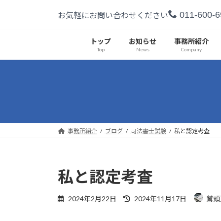
コ
ナ
011-600-6
お気軽にお問い合わせください
ン
ビ
テ
ゲ
ン
ー
トップ
お知らせ
事務所紹介
Top
News
Company
ツ
シ
へ
ョ
ス
ン
キ
に
ッ
移
プ
動
事務所紹介
ブログ
司法書士試験
私と認定考査
私と認定考査
最
2024年2月22日
2024年11月17日
鷲頭
終
更