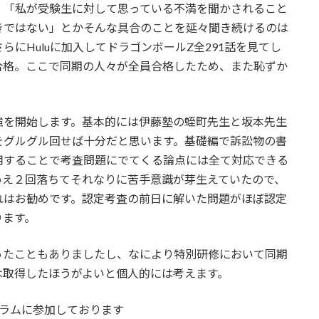
、「私が受験生に対して思っている不満を聞かされること
きではない」とかそんな具合のことを延々聞き続けるのは
にHuluに加入してドラゴンボールZ全291話を見てし
合格。ここで同期の人々が全員合格したため、また恥ずか
強を開始します。基本的には伊藤塾の蛭町先生と坂本先生
をグルグル回せば十分だと思います。基礎編で訴訟物の書
用することで考査問題にでてくる論点には全て対応できる
いえ２回落ちてそれなりに苦手意識が芽生えていたので、
れはお勧めです。認定考査の前日に解いた問題がほぼ認定
ります。
ったこともありましたし、なにより特別研修において同期
は取得したほうがよいと個人的には考えます。
グラムに参加しております