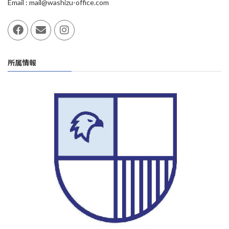
Email : mail@washizu-office.com
所属情報