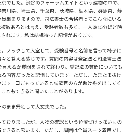
東京でした。渋谷のフォーラムエイトという建物の中で、
神奈川県、埼玉県、千葉県、茨城県、栃木県、群馬県、静
全員集まりますので、司法書士の合格者ってこんなにいる
複数あるとは言え、受験者数も多く、一人頭15分ほど時
たされます。私は結構待った記憶があります。
た。ノックして入室して、受験番号と名前を言って椅子に
淡々と答える感じです。質問の内容は登記法と司法書士法
を言えるか質問をされて終わり。登記法の質問についても
れる内容だったと記憶しています。ただし、たまたま抜け
います。口ごもっていると試験官の方が助け舟を出してく
ることもできると聞いたことがあります。
そのまま帰宅して大丈夫でした。
っておりましたが、人物の確認という位置づけっぽいもの
格できると思います。ただし、周囲は全員スーツ着用でし