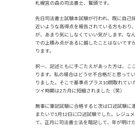
札幌宮の森の司法書士、鷲頭です。
新
日
時
先日司法書士試験本試験が行われ、既に自己採
:
近いような高得点を報告されている方もおり
が、あまり気にしなくていい気がします。な
での上積み点があるに越したことはないです
ります。
択一、記述ともに手ごたえがあった方は、こ
ります。私の場合はどうせ不合格だと思って
りました。そこで基準点プラス10問取れてい
ツイ時期は2カ月に短縮されました（笑）
無事に筆記試験に合格すると次は口述試験に進
またいで1月12日に口述試験でした。レジュ
て、正月に司法書士法を暗記して、年が明け