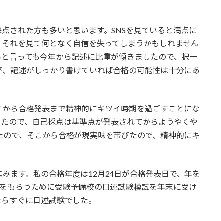
点された方も多いと思います。SNSを見ていると満点に
、それを見て何となく自信を失ってしまうかもしれません
んと言っても今年から記述に比重が傾きましたので、択一
が、記述がしっかり書けていれば合格の可能性は十分にあ
こから合格発表まで精神的にキツイ時期を過ごすことにな
いたので、自己採点は基準点が発表されてからようやくや
たので、そこから合格が現実味を帯びたので、精神的にキ
みます。私の合格年度は12月24日が合格発表日で、年を
メをもらうために受験予備校の口述試験模試を年末に受け
たらすぐに口述試験でした。