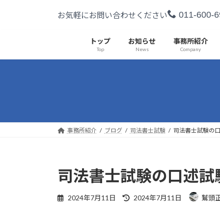
コ
ナ
011-600-6
お気軽にお問い合わせください
ン
ビ
テ
ゲ
ン
ー
トップ
お知らせ
事務所紹介
Top
News
Company
ツ
シ
へ
ョ
ス
ン
キ
に
ッ
移
プ
動
事務所紹介
ブログ
司法書士試験
司法書士試験の
司法書士試験の口述試
最
2024年7月11日
2024年7月11日
鷲頭
終
更