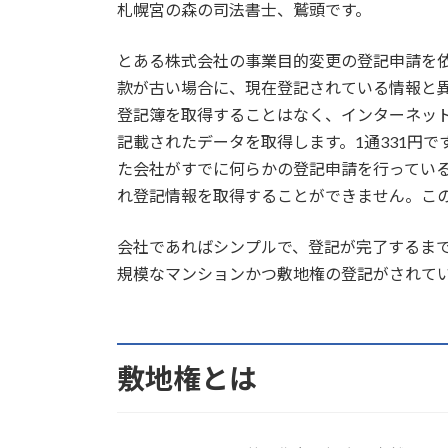
札幌宮の森の司法書士、鷲頭です。
新
日
時
とある株式会社の事業目的変更の登記申請を
:
款が古い場合に、現在登記されている情報と
登記簿を取得することはなく、インターネッ
記載されたデータを取得します。1通331円です
た会社がすでに何らかの登記申請を行ってい
れ登記情報を取得することができません。こ
会社であればシンプルで、登記が完了するま
規模なマンションかつ敷地権の登記がされて
敷地権とは