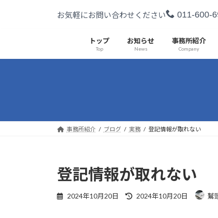
コ
ナ
011-600-6
お気軽にお問い合わせください
ン
ビ
テ
ゲ
ン
ー
トップ
お知らせ
事務所紹介
Top
News
Company
ツ
シ
へ
ョ
ス
ン
キ
に
ッ
移
プ
動
事務所紹介
ブログ
実務
登記情報が取れない
登記情報が取れない
最
2024年10月20日
2024年10月20日
鷲
終
更