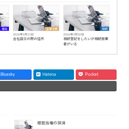
雑談
企業法務
相続
2026年3月11日
2026年3月10日
会社設立の際の住所
相続登記をしたいが相続放棄
者がいる
Bluesky
Hatena
Pocket
根抵当権の抹消