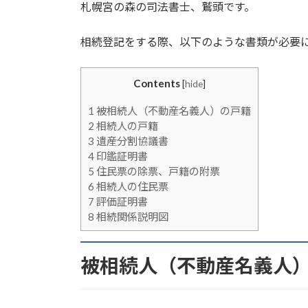
札幌宮の森の司法書士、鷲頭です。
新
日
時
相続登記をする際、以下のような書類が必要
:
Contents
[
hide
]
1
被相続人（不動産名義人）の戸籍
2
相続人の戸籍
3
遺産分割協議書
4
印鑑証明書
5
住民票の除票、戸籍の附票
6
相続人の住民票
7
評価証明書
8
相続関係説明図
被相続人（不動産名義人