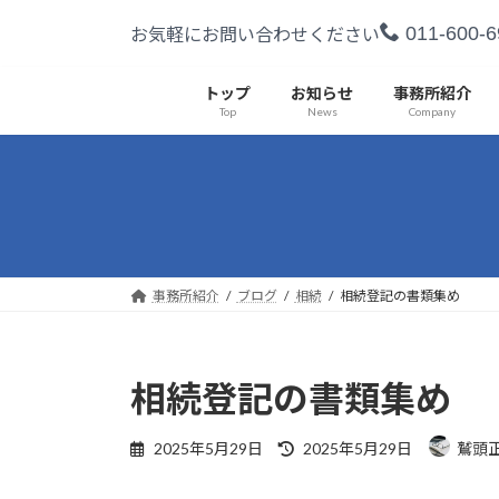
コ
ナ
011-600-6
お気軽にお問い合わせください
ン
ビ
テ
ゲ
ン
ー
トップ
お知らせ
事務所紹介
Top
News
Company
ツ
シ
へ
ョ
ス
ン
キ
に
ッ
移
プ
動
事務所紹介
ブログ
相続
相続登記の書類集め
相続登記の書類集め
最
2025年5月29日
2025年5月29日
鷲頭
終
更