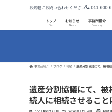
コ
ナ
011-600-6
お気軽にお問い合わせください
ン
ビ
テ
ゲ
ン
ー
トップ
お知らせ
事務所紹介
Top
News
Company
ツ
シ
へ
ョ
ス
ン
キ
に
ッ
移
プ
動
事務所紹介
ブログ
相続
遺産分割協議にて、被相
遺産分割協議にて、被
続人に相続させること
最
2025年5月14日
2025年5月14日
鷲頭