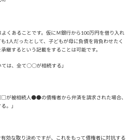
よくあることです。仮にＭ銀行から100万円を借り入れ
ども1人だったとして、子どもが母に負債を背負わせたく
を承継するという記載をすることは可能です。
いては、全て○○が相続する」
□□が被相続人●●の債権者から弁済を請求された場合、
する。」
で有効な取り決めですが、これをもって債権者に対抗する