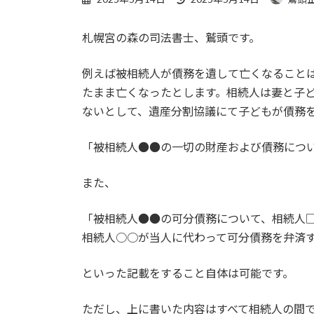
終
更
札幌宮の森の司法書士、鷲頭です。
新
日
時
例えば被相続人が債務を遺して亡くなることは
:
たまま亡くなったとします。相続人は妻と子
ないとして、遺産分割協議にて子どもが債務
「被相続人●●の一切の財産および債務につ
また、
「被相続人●●の可分債務について、相続人
相続人○○が当人に代わって可分債務を弁済
といった記載をすること自体は可能です。
ただし、上に書いた内容はすべて相続人の間